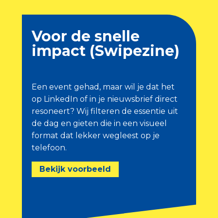
Voor de snelle
impact (Swipezine)
Een event gehad, maar wil je dat het
op LinkedIn of in je nieuwsbrief direct
resoneert? Wij filteren de essentie uit
de dag en gieten die in een visueel
format dat lekker wegleest op je
telefoon.
Bekijk voorbeeld