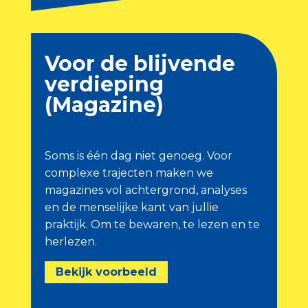
Voor de blijvende
verdieping
(Magazine)
Soms is één dag niet genoeg. Voor
complexe trajecten maken we
magazines vol achtergrond, analyses
en de menselijke kant van jullie
praktijk. Om te bewaren, te lezen en te
herlezen.
Bekijk voorbeeld