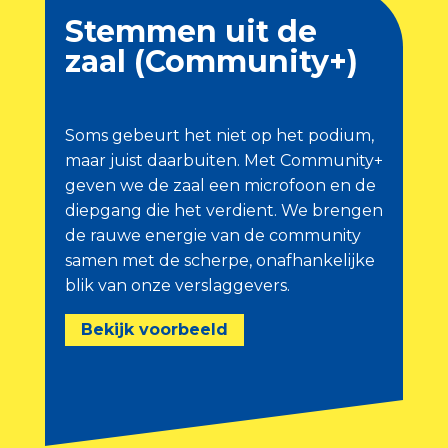
Stemmen uit de
zaal (Community+)
Soms gebeurt het niet op het podium,
maar juist daarbuiten. Met Community+
geven we de zaal een microfoon en de
diepgang die het verdient. We brengen
de rauwe energie van de community
samen met de scherpe, onafhankelijke
blik van onze verslaggevers.
Bekijk voorbeeld