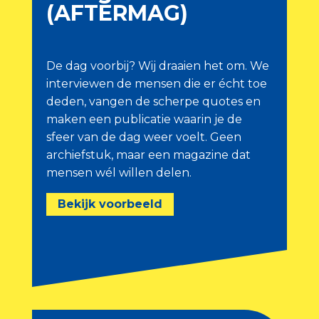
(AFTERMAG)
De dag voorbij? Wij draaien het om. We
interviewen de mensen die er écht toe
deden, vangen de scherpe quotes en
maken een publicatie waarin je de
sfeer van de dag weer voelt. Geen
archiefstuk, maar een magazine dat
mensen wél willen delen.
Bekijk voorbeeld